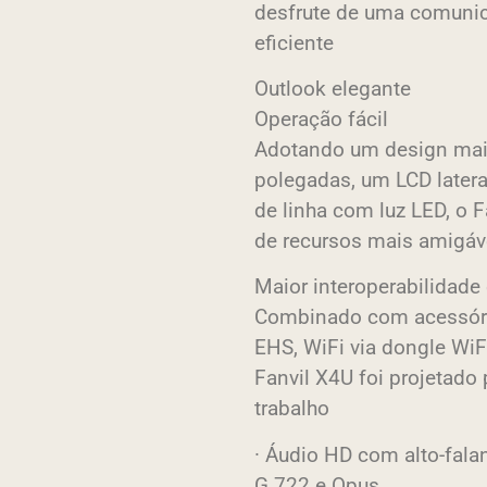
desfrute de uma comunica
eficiente
Outlook elegante
Operação fácil
Adotando um design mais
polegadas, um LCD latera
de linha com luz LED, o 
de recursos mais amigáv
Maior interoperabilidade
Combinado com acessóri
EHS, WiFi via dongle WiFi
Fanvil X4U foi projetado 
trabalho
· Áudio HD com alto-fal
G.722 e Opus