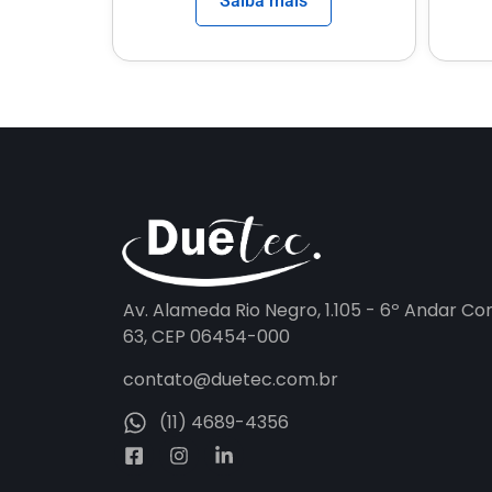
Saiba mais
Av. Alameda Rio Negro, 1.105 - 6º Andar Co
63, CEP 06454-000
contato@duetec.com.br
(11) 4689-4356