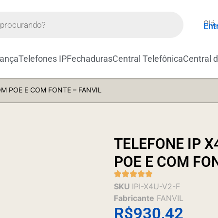
Olá,
Ent
rança
Telefones IP
Fechaduras
Central Telefônica
Central 
COM POE E COM FONTE – FANVIL
TELEFONE IP X
POE E COM FON
SKU
IPI-X4U-V2-F
Fabricante
FANVIL
R$
930,42