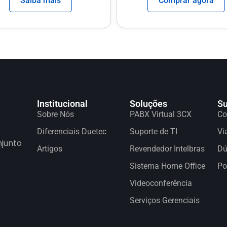
Saiba mais
Comprar agora
Institucional
Soluções
Su
Sobre Nós
PABX Virtual 3CX
Co
Diferenciais Duetec
Suporte de TI
Vi
njunto
Artigos
Revendedor Intelbras
Dú
Sistema Home Office
Po
Videoconferência
Serviços Gerenciais