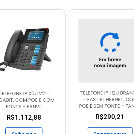
TELEFONE IP H2U BRA
TELEFONE IP X6U V2 –
– FAST ETHERNET, C
GABIT, COM POE E COM
POE E SEM FONTE – FAN
FONTE – FANVIL
R$
290,21
R$
1.112,88