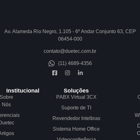
Av. Alameda Rio Negro, 1.105 - 6º Andar Conjunto 63, CEP
06454-000
contato@duetec.com.br
(11) 4689-4356
Institucional
Soluções
Sobre
PABX Virtual 3CX
C
Nós
Suporte de TI
erenciais
W
Revendedor Intelbras
Duetec
D
Sistema Home Office
Artigos
C
Videoconferência